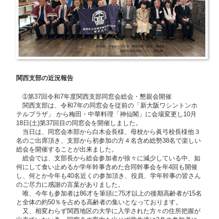
関西支部の近況報告
➀第37回令和7年度関西支部同窓会総会・懇親会開催
関西支部は、令和7年の同窓会を従前の「新大阪ワシントンホ
テルプラザ」 から梅田・中華料理「神仙閣」に会場変更し10月
18日(土)第37回目の同窓会を開催しました。
当日は、同窓会本部から白木会長様、母校から眞弓校長様他３
名のご出席頂き、支部から初参加の方４名含め総勢38名で楽しい
総会を開催することが出来ました。
総会では、支部長から総会参加者が徐々に減少している中、如
何にして食い止めるか学年幹事含めた合同幹事会を年4回も開催
し、何とか今年も40名近くの参加頂き、役員、学年幹事の皆さん
のご尽力に感謝の言葉がありました。
唯、今年も参加者は86才を筆頭に75才以上の後期高齢者が15名
と全体の約50％を占める高齢者の集いとなっております。
又、相変わらず関西地区の大学に入学された方々の住所把握が