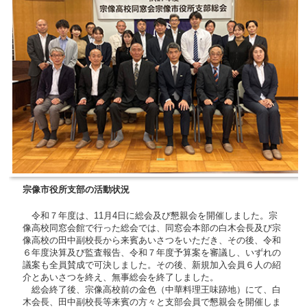
宗像市役所支部の活動状況
令和７年度は、11月4日に総会及び懇親会を開催しました。宗
像高校同窓会館で行った総会では、同窓会本部の白木会長及び宗
像高校の田中副校長から来賓あいさつをいただき、その後、令和
６年度決算及び監査報告、令和７年度予算案を審議し、いずれの
議案も全員賛成で可決しました。その後、新規加入会員６人の紹
介とあいさつを終え、無事総会を終了しました。
総会終了後、宗像高校前の金色（中華料理王味跡地）にて、白
木会長、田中副校長等来賓の方々と支部会員で懇親会を開催しま