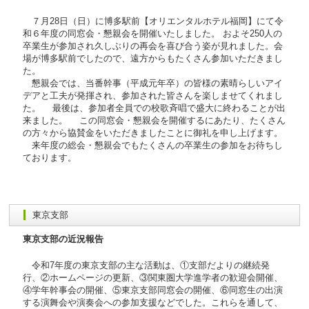
７月28日（日）に博多駅前【オリエンタルホテル福岡】にて令
和６年度の同窓会・懇親会を開催いたしました。 およそ250人の
卒業生が参加され久しぶりの再会を喜び合う姿が見れました。会
場が博多駅前でしたので、遠方からもたくさん参加いただきまし
た。
懇親会では、当番幹事（平成元年卒）の皆様の素晴らしいアイ
デアと工夫が発揮され、参加された皆さんを楽しませてくれまし
た。 最後は、参加者全員での校歌斉唱で盛大に終わることが出
来ました。 この同窓会・懇親会を開催するにあたり、たくさん
の方々から協賛金をいただきましたことに御礼を申し上げます。
来年度の総会・懇親会でもたくさんの卒業生の参加をお待ちし
ております。
東京支部
東京支部の近況報告
令和7年度の東京支部の主な活動は、①支部だよりの継続発
行、②ホームページの更新、③関東圏大学進学者の歓迎会開催、
④学年幹事会の開催、⑤東京支部同窓会の開催、⑥同窓生の出演
する演舞会や演奏会への参加支援などでした。これらを通して、