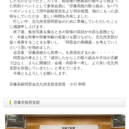
したものとなったところです。総会後の懇親会の途中より始まっ
た特別イベントとして参加会員に「宗像高校の取り組み」をパワ
ーポイントとして田中副校長先生より30分程度、熱のこもった説
明をしていただき、楽しい時間を共有しました。
忙しい中、北九州支部同窓会のために準備していただいたこと
に感謝申し上げます。
終了後、集合写真を撮るときの皆様の笑顔が今回も収穫とな
り、今後も幹事や対象年齢の若返りを図りながら、北九州支部が
益々発展することをお誓いし、「同窓会の再構築」を考えていく
という思いを強めました。
合言葉「宗像高校から世界へ」を具現化するため・・・・・
同窓会の考えとして『成功したからこの取り組みや方法が正解
ではなく、さらに開催日・会場・内容等一考し、より良い北九州
支部を目指していきたい』と考えています。
今後ともよろしくお願いします。
宗像高校同窓会北九州支部支部長 小川 和明
宗像市役所支部