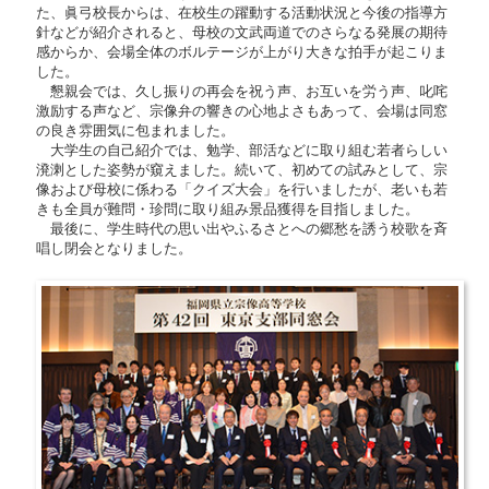
た、眞弓校長からは、在校生の躍動する活動状況と今後の指導方
針などが紹介されると、母校の文武両道でのさらなる発展の期待
感からか、会場全体のボルテージが上がり大きな拍手が起こりま
した。
懇親会では、久し振りの再会を祝う声、お互いを労う声、叱咤
激励する声など、宗像弁の響きの心地よさもあって、会場は同窓
の良き雰囲気に包まれました。
大学生の自己紹介では、勉学、部活などに取り組む若者らしい
溌溂とした姿勢が窺えました。続いて、初めての試みとして、宗
像および母校に係わる「クイズ大会」を行いましたが、老いも若
きも全員が難問・珍問に取り組み景品獲得を目指しました。
最後に、学生時代の思い出やふるさとへの郷愁を誘う校歌を斉
唱し閉会となりました。