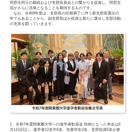
同窓生同士の親睦および支部役員会との繋がりを促進し、同窓交
流がさらに活発となることを期待するものです。
なお、令和8年度は、支部長の任期満了に伴う新支部長選出の
年でもあることから、副支部長ほか役員も新たに選出し支部活動
の充実を図っていきます。
1．令和7年度関東圏大学への進学者歓迎会 恒例となった本会は6
月1日(日)に、進学者12名中6名、先輩学生2名、支部役員5名が参