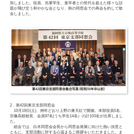
加しました。役員、先輩学生、進学者との世代を超えた様々な話
題が飛び交う和やかな会となり、秋の同窓会での再会を約して散
会しました。
2．第42回東京支部同窓会
10月19日(土)、例年どおり上野の東天紅で開催。本部役員5名、
宗像高校校長、会員97名(うち学生14名）の計103名が出席しまし
た。
総会では、白木同窓会会長から同窓会発展に向けた熱い決意と
ともに、支部活動に対する心温まるご挨拶をいただきました。ま