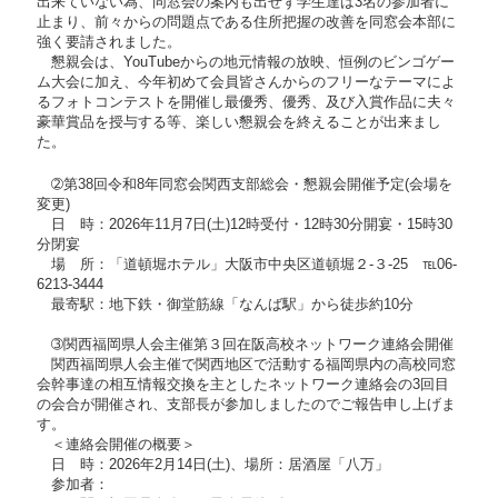
出来ていない為、同窓会の案内も出せず学生達は3名の参加者に
止まり、前々からの問題点である住所把握の改善を同窓会本部に
強く要請されました。
懇親会は、YouTubeからの地元情報の放映、恒例のビンゴゲー
ム大会に加え、今年初めて会員皆さんからのフリーなテーマによ
るフォトコンテストを開催し最優秀、優秀、及び入賞作品に夫々
豪華賞品を授与する等、楽しい懇親会を終えることが出来まし
た。
➁第38回令和8年同窓会関西支部総会・懇親会開催予定(会場を
変更)
日 時：2026年11月7日(土)12時受付・12時30分開宴・15時30
分閉宴
場 所：「道頓堀ホテル」大阪市中央区道頓堀２-３-25 ℡06-
6213-3444
最寄駅：地下鉄・御堂筋線「なんば駅」から徒歩約10分
➂関西福岡県人会主催第３回在阪高校ネットワーク連絡会開催
関西福岡県人会主催で関西地区で活動する福岡県内の高校同窓
会幹事達の相互情報交換を主としたネットワーク連絡会の3回目
の会合が開催され、支部長が参加しましたのでご報告申し上げま
す。
＜連絡会開催の概要＞
日 時：2026年2月14日(土)、場所：居酒屋「八万」
参加者：