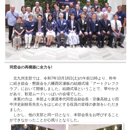
同窓会の再構築に全力を!
北九州支部では、令和7年10月18日(土)の午前11時より、昨年
に続き総会・懇親会を八幡西区瀬板の結婚式場「アートクレフク
ラブ」において開催しました。結婚式場ということで、華やかさ
があり、歓迎ムードいっぱいの会場でした。
来賓の方は、本部より廣渡孝代同窓会副会長・宗像高校より田
中洋史副校長先生らをはじめとする役員の皆様の参加をいただき
ました。
しかし、他の支部と同一日となり、本部会長をお呼びすること
ができなかったことが心残りとなりした。