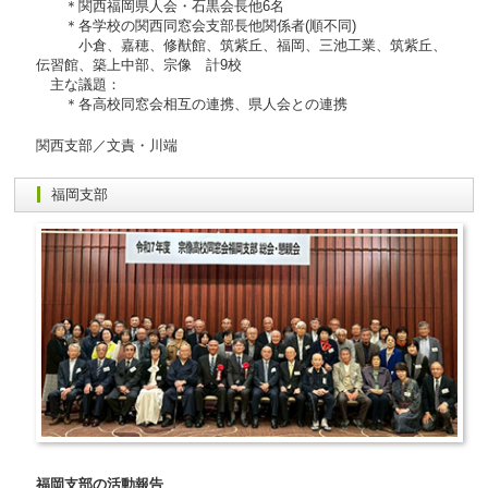
＊関西福岡県人会・石黒会長他6名
＊各学校の関西同窓会支部長他関係者(順不同)
小倉、嘉穂、修猷館、筑紫丘、福岡、三池工業、筑紫丘、
伝習館、築上中部、宗像 計9校
主な議題：
＊各高校同窓会相互の連携、県人会との連携
関西支部／文責・川端
福岡支部
福岡支部の活動報告