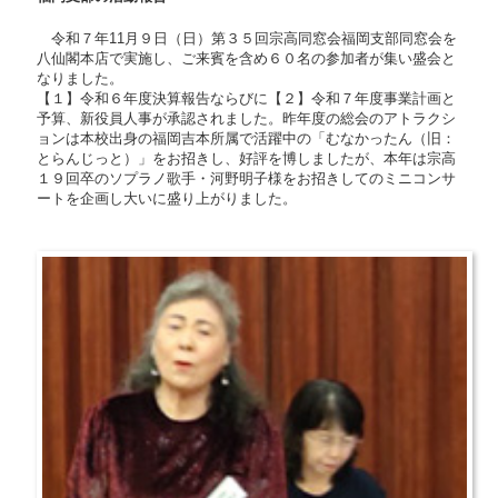
令和７年11月９日（日）第３５回宗高同窓会福岡支部同窓会を
八仙閣本店で実施し、ご来賓を含め６０名の参加者が集い盛会と
なりました。
【１】令和６年度決算報告ならびに【２】令和７年度事業計画と
予算、新役員人事が承認されました。昨年度の総会のアトラクシ
ョンは本校出身の福岡吉本所属で活躍中の「むなかったん（旧：
とらんじっと）」をお招きし、好評を博しましたが、本年は宗高
１９回卒のソプラノ歌手・河野明子様をお招きしてのミニコンサ
ートを企画し大いに盛り上がりました。