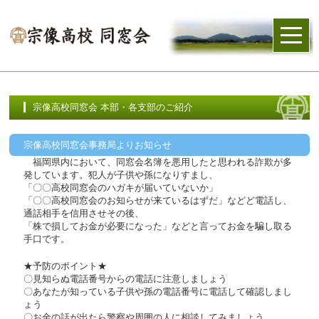
宗像高校同窓会 本部・各支部のご紹介
宗像高校同窓会事務局よりお知らせ
福岡県内において、同窓会名簿を悪用したと思われる詐欺が多
発しています。犯人が子供や孫になりすまし、
「〇〇高校同窓会のハガキが届いていないか」
「〇〇高校同窓会のお知らせが来ているはずだ」などど電話し、
通話相手を信用させその後、
「株で損してお金が必要になった」などと言ってお金を騙し取る
手口です。
★予防のポイント★
〇見知らぬ電話番号からの電話に注意しましょう
〇あなたが知っている子供や孫の電話番号に電話して確認しまし
ょう
〇お金の話が出たら警察や周囲の人に相談してみましょう